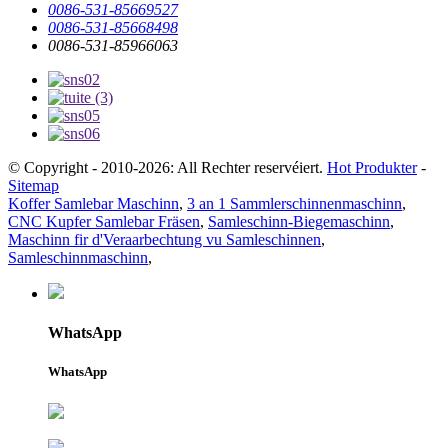
0086-531-85669527
0086-531-85668498
0086-531-85966063
© Copyright - 2010-2026: All Rechter reservéiert.
Hot Produkter
-
Sitemap
Koffer Samlebar Maschinn
,
3 an 1 Sammlerschinnenmaschinn
,
CNC Kupfer Samlebar Fräsen
,
Samleschinn-Biegemaschinn
,
Maschinn fir d'Veraarbechtung vu Samleschinnen
,
Samleschinnmaschinn
,
WhatsApp
WhatsApp