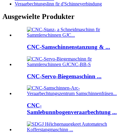
Veraarbechtungslinn fir d'Schinneverbindung
Ausgewielte Produkter
CNC-Samschinnenstanzung & ...
CNC-Servo-Biegemaschinn ...
CNC-
Samlebunnbogenveraarbechtung ...