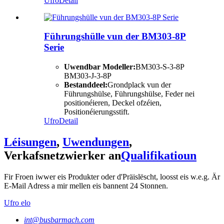
Ufro
Detail
Führungshülle vun der BM303-8P
Serie
Uwendbar Modeller:
BM303-S-3-8P
BM303-J-3-8P
Bestanddeel:
Grondplack vun der
Führungshülse, Führungshülse, Feder nei
positionéieren, Deckel ofzéien,
Positionéierungsstift.
Ufro
Detail
Léisungen
,
Uwendungen
,
Verkafsnetzwierker an
Qualifikatioun
Fir Froen iwwer eis Produkter oder d'Präislëscht, loosst eis w.e.g. Är
E-Mail Adress a mir mellen eis bannent 24 Stonnen.
Ufro elo
int@busbarmach.com