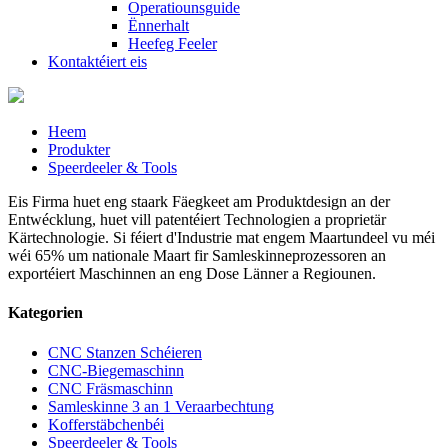
Operatiounsguide
Ënnerhalt
Heefeg Feeler
Kontaktéiert eis
Heem
Produkter
Speerdeeler & Tools
Eis Firma huet eng staark Fäegkeet am Produktdesign an der
Entwécklung, huet vill patentéiert Technologien a proprietär
Kärtechnologie. Si féiert d'Industrie mat engem Maartundeel vu méi
wéi 65% um nationale Maart fir Samleskinneprozessoren an
exportéiert Maschinnen an eng Dose Länner a Regiounen.
Kategorien
CNC Stanzen Schéieren
CNC-Biegemaschinn
CNC Fräsmaschinn
Samleskinne 3 an 1 Veraarbechtung
Kofferstäbchenbéi
Speerdeeler & Tools