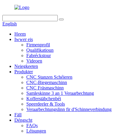
English
Heem
Iwwer eis
Firmenprofil
Qualifikatioun
Fabréckstour
Videoen
Neiegkeeten
Produkter
CNC Stanzen Schéieren
CNC-Biegemaschinn
CNC Fräsmaschinn
Samleskinne 3 an 1 Veraarbechtung
Kofferstäbchenbéi
Speerdeeler & Tools
Veraarbechtungslinn fir d'Schinneverbindung
Fäll
Déngscht
FAQs
Léisungen