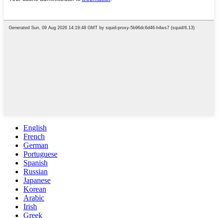
English
French
German
Portuguese
Spanish
Russian
Japanese
Korean
Arabic
Irish
Greek