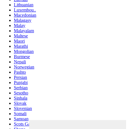
Lithuanian
Luxembou..
Macedonian
Malagasy
Malay
Malayalam
Maltese
Maori
Marathi
Mongolian
Burmese
Nepali
Norwegian
Pashto
Persian
Punjabi
Serbian
Sesotho
Sinhala
Slovak
Slovenian
Somali
Samoan
Scots Gaelic