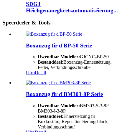
SDGJ
Héichgenauegkeetsautomatiséierung...
Speerdeeler & Tools
Boxanzug fir d'BP-50 Serie
Uwendbar Modeller:
GJCNC-BP-50
Bestanddeel:
Boxanzug-Ënnerstëtzung,
Feder, Verbindungsschraube
Ufro
Detail
Boxanzug fir d'BM303-8P Serie
Uwendbar Modeller:
BM303-S-3-8P
BM303-J-3-8P
Bestanddeel:
Ënnerstëtzung fir
Boxkostüm, Repositionéierungsblock,
Verbindungsschrauf