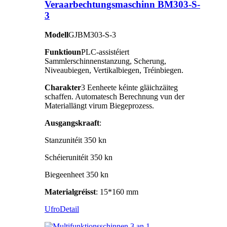
Veraarbechtungsmaschinn BM303-S-
3
Modell
GJBM303-S-3
Funktioun
PLC-assistéiert
Sammlerschinnenstanzung, Scherung,
Niveaubiegen, Vertikalbiegen, Tréinbiegen.
Charakter
3 Eenheete kéinte gläichzäiteg
schaffen. Automatesch Berechnung vun der
Materiallängt virum Biegeprozess.
Ausgangskraaft
:
Stanzunitéit 350 kn
Schéierunitéit 350 kn
Biegeenheet 350 kn
Materialgréisst
: 15*160 mm
Ufro
Detail