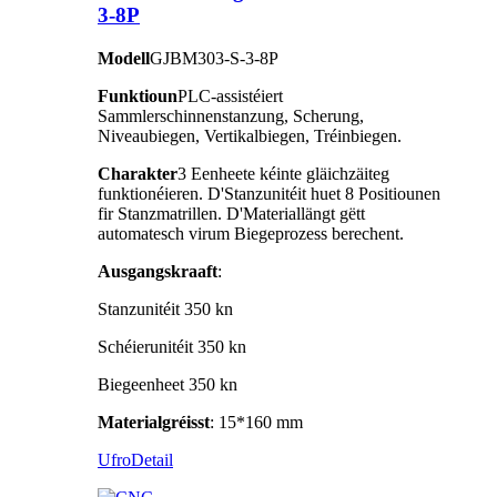
3-8P
Modell
GJBM303-S-3-8P
Funktioun
PLC-assistéiert
Sammlerschinnenstanzung, Scherung,
Niveaubiegen, Vertikalbiegen, Tréinbiegen.
Charakter
3 Eenheete kéinte gläichzäiteg
funktionéieren. D'Stanzunitéit huet 8 Positiounen
fir Stanzmatrillen. D'Materiallängt gëtt
automatesch virum Biegeprozess berechent.
Ausgangskraaft
:
Stanzunitéit 350 kn
Schéierunitéit 350 kn
Biegeenheet 350 kn
Materialgréisst
: 15*160 mm
Ufro
Detail