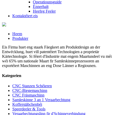
Operatiounsguide
Ënnerhalt
Heefeg Feeler
Kontaktéiert eis
Heem
Produkter
Eis Firma huet eng staark Fäegkeet am Produktdesign an der
Entwécklung, huet vill patentéiert Technologien a proprietär
Kärtechnologie. Si féiert d'Industrie mat engem Maartundeel vu méi
wéi 65% um nationale Maart fir Samleskinneprozessoren an
exportéiert Maschinnen an eng Dose Länner a Regiounen.
Kategorien
CNC Stanzen Schéieren
CNC-Biegemaschinn
CNC Fräsmaschinn
Samleskinne 3 an 1 Veraarbechtung
Kofferstäbchenbéi
Speerdeeler & Tools
Veraarbechtungslinn fir d'Schinneverbindung