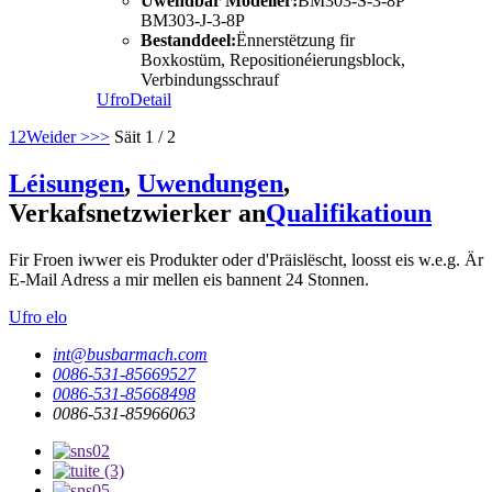
Uwendbar Modeller:
BM303-S-3-8P
BM303-J-3-8P
Bestanddeel:
Ënnerstëtzung fir
Boxkostüm, Repositionéierungsblock,
Verbindungsschrauf
Ufro
Detail
1
2
Weider >
>>
Säit 1 / 2
Léisungen
,
Uwendungen
,
Verkafsnetzwierker an
Qualifikatioun
Fir Froen iwwer eis Produkter oder d'Präislëscht, loosst eis w.e.g. Är
E-Mail Adress a mir mellen eis bannent 24 Stonnen.
Ufro elo
int@busbarmach.com
0086-531-85669527
0086-531-85668498
0086-531-85966063