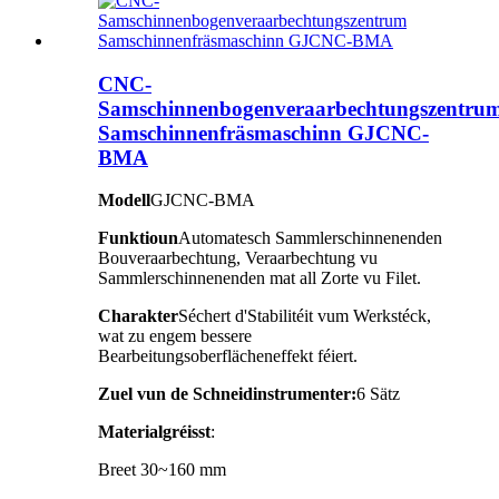
CNC-
Samschinnenbogenveraarbechtungszentru
Samschinnenfräsmaschinn GJCNC-
BMA
Modell
GJCNC-BMA
Funktioun
Automatesch Sammlerschinnenenden
Bouveraarbechtung, Veraarbechtung vu
Sammlerschinnenenden mat all Zorte vu Filet.
Charakter
Séchert d'Stabilitéit vum Werkstéck,
wat zu engem bessere
Bearbeitungsoberflächeneffekt féiert.
Zuel vun de Schneidinstrumenter:
6 Sätz
Materialgréisst
:
Breet 30~160 mm