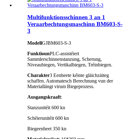
Multifunktionsschinnen 3 an 1
Veraarbechtungsmaschinn BM603-S-
3
Modell
GJBM603-S-3
Funktioun
PLC-assistéiert
Sammlerschinnenstanzung, Scherung,
Niveaubiegen, Vertikalbiegen, Tréinbiegen.
Charakter
3 Eenheete kéinte gläichzäiteg
schaffen. Automatesch Berechnung vun der
Materiallängt virum Biegeprozess.
Ausgangskraaft
:
Stanzunitéit 600 kn
Schéierunitéit 600 kn
Biegeenheet 350 kn