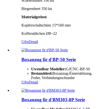
Schéierunitéit 350 kn
Biegeenheet 350 kn
Materialgréisst:
Kupferschaltschinn 15*160 mm
Kofferstäbchen Ø8~22
Ufro
Detail
Boxanzug fir d'BP-50 Serie
Uwendbar Modeller:
GJCNC-BP-50
Bestanddeel:
Boxanzug-Ënnerstëtzung,
Feder, Verbindungsschraube
Ufro
Detail
Boxanzug fir d'BM303-8P Serie