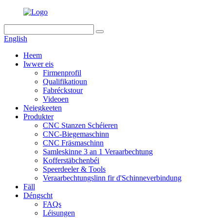
English
Heem
Iwwer eis
Firmenprofil
Qualifikatioun
Fabréckstour
Videoen
Neiegkeeten
Produkter
CNC Stanzen Schéieren
CNC-Biegemaschinn
CNC Fräsmaschinn
Samleskinne 3 an 1 Veraarbechtung
Kofferstäbchenbéi
Speerdeeler & Tools
Veraarbechtungslinn fir d'Schinneverbindung
Fäll
Déngscht
FAQs
Léisungen