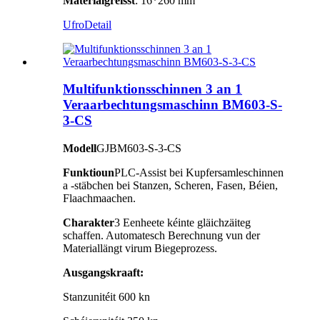
Materialgréisst
: 16*260 mm
Ufro
Detail
Multifunktionsschinnen 3 an 1
Veraarbechtungsmaschinn BM603-S-
3-CS
Modell
GJBM603-S-3-CS
Funktioun
PLC-Assist bei Kupfersamleschinnen
a -stäbchen bei Stanzen, Scheren, Fasen, Béien,
Flaachmaachen.
Charakter
3 Eenheete kéinte gläichzäiteg
schaffen. Automatesch Berechnung vun der
Materiallängt virum Biegeprozess.
Ausgangskraaft:
Stanzunitéit 600 kn