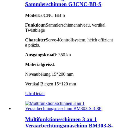
Sammlerschinnen GJCNC-BB-S
Modell
GJCNC-BB-S
Funktioun
Sammlerschinnenniveau, vertikal,
Twistbiege
Charakter
Servo-Kontrollsystem, héich effizient
a präzis.
Ausgangskraaft
: 350 kn
Materialgréisst
:
Niveaubéiung 15*200 mm
Vertikal Biegen 15*120 mm
Ufro
Detail
Multifunktionsschinnen 3 an 1
Veraarbechtungsmaschinn BM303-S-