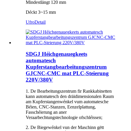
Mindestlängt 120 mm
Déckt 3~15 mm
Ufro
Detail
SDGJ Héichgenauegkeets
automatesch
Kupferstangbearbeitungszentrum
GJCNC-CMC mat PLC-Steierung
220V/380V
1. De Bearbeitungszentrum fir Rankkabinetten
kann automatesch den dräidimensionalen Raum
am Kupferstangenwénkel vum automatesche
Béien, CNC-Stanzen, Eenzelplattung,
Fasschéierung an aner
Veraarbechtungstechnologie ofschléissen;
2. De Biegewénkel vun der Maschinn gëtt