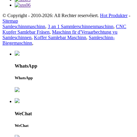
© Copyright - 2010-2026: All Rechter reservéiert.
Hot Produkter
-
Sitemap
Samleschinnmaschinn
,
3 an 1 Sammlerschinnenmaschinn
,
CNC
Kupfer Samlebar Fräsen
,
Maschinn fir d'Veraarbechtung vu
Samleschinnen
,
Koffer Samlebar Maschinn
,
Samleschinn-
Biegemaschinn
,
WhatsApp
WhatsApp
WeChat
WeChat