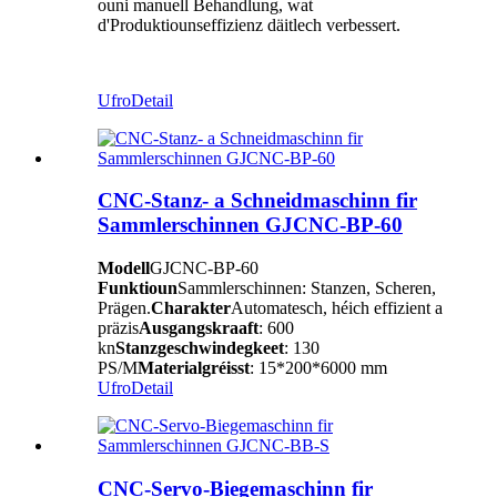
ouni manuell Behandlung, wat
d'Produktiounseffizienz däitlech verbessert.
Ufro
Detail
CNC-Stanz- a Schneidmaschinn fir
Sammlerschinnen GJCNC-BP-60
Modell
GJCNC-BP-60
Funktioun
Sammlerschinnen: Stanzen, Scheren,
Prägen.
Charakter
Automatesch, héich effizient a
präzis
Ausgangskraaft
: 600
kn
Stanzgeschwindegkeet
: 130
PS/M
Materialgréisst
: 15*200*6000 mm
Ufro
Detail
CNC-Servo-Biegemaschinn fir