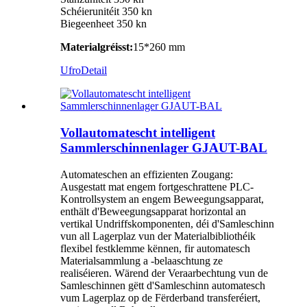
Schéierunitéit 350 kn
Biegeenheet 350 kn
Materialgréisst:
15*260 mm
Ufro
Detail
Vollautomatescht intelligent
Sammlerschinnenlager GJAUT-BAL
Automateschen an effizienten Zougang:
Ausgestatt mat engem fortgeschrattene PLC-
Kontrollsystem an engem Beweegungsapparat,
enthält d'Beweegungsapparat horizontal an
vertikal Undriffskomponenten, déi d'Samleschinn
vun all Lagerplaz vun der Materialbibliothéik
flexibel festklemme kënnen, fir automatesch
Materialsammlung a -belaaschtung ze
realiséieren. Wärend der Veraarbechtung vun de
Samleschinnen gëtt d'Samleschinn automatesch
vum Lagerplaz op de Fërderband transferéiert,