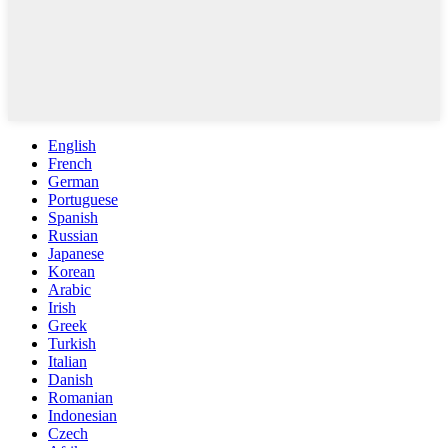
English
French
German
Portuguese
Spanish
Russian
Japanese
Korean
Arabic
Irish
Greek
Turkish
Italian
Danish
Romanian
Indonesian
Czech