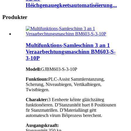
Héichgenauegkeetsautomatiséierung...
Produkter
Multifunktions-Samleschinn 3 an 1
Veraarbechtungsmaschinn BM603-S-
3-10P
Modell:
GJBM603-S-3-10P
Funktioun:
PLC-Assist Sammlerstanzung,
Scherung, Niveaubiegen, Vertikalbiegen,
Twistbiegen.
Charakter:
3 Eenheete kéinte gläichzäiteg
funktionéieren. D'Stanzunitéit huet 8 Positiounen
fir Stanzmatrillen. D'Materiallängt gëtt
automatesch virum Béiprozess berechent.
Ausgangskraaft:
Stanzunitéit 350 kn