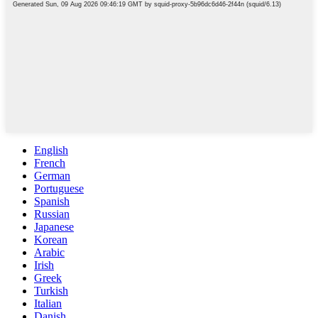
English
French
German
Portuguese
Spanish
Russian
Japanese
Korean
Arabic
Irish
Greek
Turkish
Italian
Danish