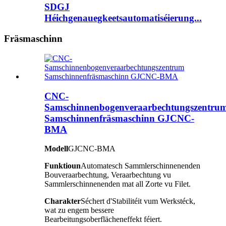
SDGJ
Héichgenauegkeetsautomatiséierung...
Fräsmaschinn
CNC-
Samschinnenbogenveraarbechtungszentru
Samschinnenfräsmaschinn GJCNC-
BMA
Modell
GJCNC-BMA
Funktioun
Automatesch Sammlerschinnenenden
Bouveraarbechtung, Veraarbechtung vu
Sammlerschinnenenden mat all Zorte vu Filet.
Charakter
Séchert d'Stabilitéit vum Werkstéck,
wat zu engem bessere
Bearbeitungsoberflächeneffekt féiert.