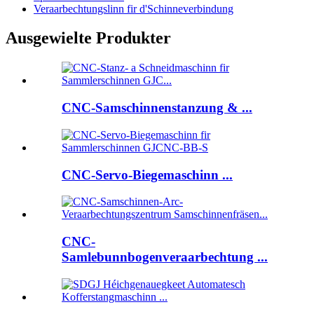
Veraarbechtungslinn fir d'Schinneverbindung
Ausgewielte Produkter
CNC-Samschinnenstanzung & ...
CNC-Servo-Biegemaschinn ...
CNC-
Samlebunnbogenveraarbechtung ...