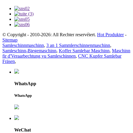
© Copyright - 2010-2026: All Rechter reservéiert.
Hot Produkter
-
Sitemap
Samleschinnmaschinn
,
3 an 1 Sammlerschinnenmaschinn
,
Samleschinn-Biegemaschinn
,
Koffer Samlebar Maschinn
,
Maschinn
fir d'Veraarbechtung vu Samleschinnen
,
CNC Kupfer Samlebar
Fräsen
,
WhatsApp
WhatsApp
WeChat