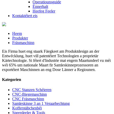
Operatiounsguide
Ënnerhalt
Heefeg Feeler
Kontaktéiert eis
Heem
Produkter
Fräsmaschinn
Eis Firma huet eng staark Fäegkeet am Produktdesign an der
Entwécklung, huet vill patentéiert Technologien a proprietär
Kärtechnologie. Si féiert d'Industrie mat engem Maartundeel vu méi
wéi 65% um nationale Maart fir Samleskinneprozessoren an
exportéiert Maschinnen an eng Dose Länner a Regiounen.
Kategorien
CNC Stanzen Schéieren
CNC-Biegemaschinn
CNC Fräsmaschinn
Samleskinne 3 an 1 Veraarbechtung
Kofferstäbchenbéi
Speerdeeler & Tools