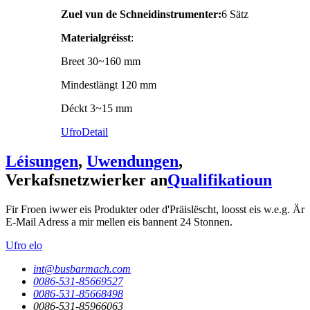
Zuel vun de Schneidinstrumenter:
6 Sätz
Materialgréisst
:
Breet 30~160 mm
Mindestlängt 120 mm
Déckt 3~15 mm
Ufro
Detail
Léisungen
,
Uwendungen
,
Verkafsnetzwierker an
Qualifikatioun
Fir Froen iwwer eis Produkter oder d'Präislëscht, loosst eis w.e.g. Är
E-Mail Adress a mir mellen eis bannent 24 Stonnen.
Ufro elo
int@busbarmach.com
0086-531-85669527
0086-531-85668498
0086-531-85966063