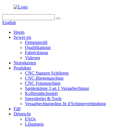
English
Heem
Iwwer eis
Firmenprofil
Qualifikatioun
Fabréckstour
Videoen
Neiegkeeten
Produkter
CNC Stanzen Schéieren
CNC-Biegemaschinn
CNC Fräsmaschinn
Samleskinne 3 an 1 Veraarbechtung
Kofferstäbchenbéi
Speerdeeler & Tools
Veraarbechtungslinn fir d'Schinneverbindung
Fäll
Déngscht
FAQs
Léisungen